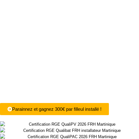
Parainnez et gagnez 300€ par filleul installé !