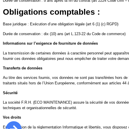
Durée de conservation : 5 ans après la fin du contrat (art 2224 Code civil –
Obligations comptables :
Base juridique : Exécution d’une obligation légale (art 6 (1) (c) RGPD)
Durée de conservation : dix (10) ans (art L.123-22 du Code de commerce)
Informations sur l’exigence de fourniture de données
La transmission de certaines données à caractère personnel peut apparaître
fournir ces données obligatoires peut nous empêcher de traiter votre deman
Transferts de données
Au titre des services fournis, vos données ne sont pas transférées hors 
traitants situés hors de l’Union Européenne, conformément aux articles 44 
Sécurité
La société F.R.H. (ECO MAINTENANCE) assure la sécurité de vos données à 
techniques et organisationnelles de sécurité.
Vos droits
En application de la réglementation Informatique et libertés, vous disposez d’un