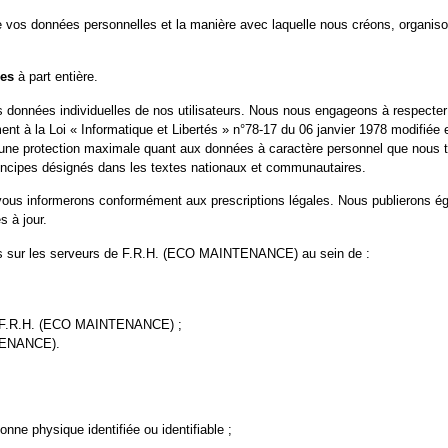
 de vos données personnelles et la manière avec laquelle nous créons, organis
ies
à part entière.
 données individuelles de nos utilisateurs. Nous nous engageons à respecter e
nt à la Loi « Informatique et Libertés » n°78-17 du 06 janvier 1978 modifiée 
une protection maximale quant aux données à caractère personnel que nous trai
rincipes désignés dans les textes nationaux et communautaires.
 vous informerons conformément aux prescriptions légales. Nous publierons é
s à jour.
vés sur les serveurs de F.R.H. (ECO MAINTENANCE) au sein de :
té F.R.H. (ECO MAINTENANCE) ;
NTENANCE).
onne physique identifiée ou identifiable ;