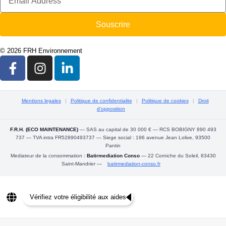
Souscrire
© 2026 FRH Environnement
Mentions legales
|
Politique de confidentialite
|
Politique de cookies
|
Droit
d'opposition
F.R.H. (ECO MAINTENANCE)
— SAS au capital de 30 000 € — RCS BOBIGNY 890 493
737 — TVA intra FR52890493737 — Siege social : 196 avenue Jean Lolive, 93500
Pantin
Mediateur de la consommation :
Batirmediation Conso
— 22 Corniche du Soleil, 83430
Saint-Mandrier —
batirmediation-conso.fr
Vérifiez votre éligibilité aux aides