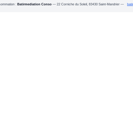
nsommation :
Batirmediation Conso
— 22 Corniche du Soleil, 83430 Saint-Mandrier —
bati