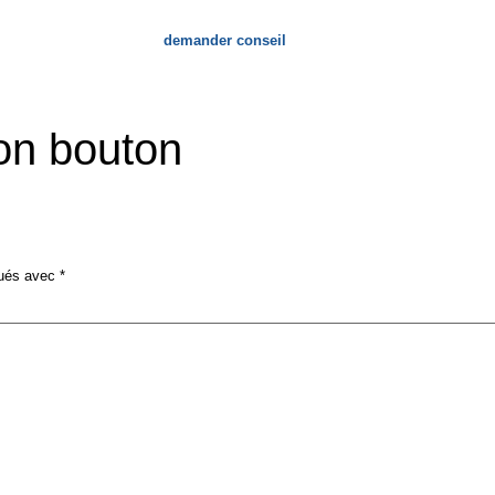
demander conseil
re entreprise
ion bouton
qués avec
*