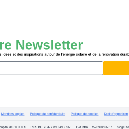
re Newsletter
idées et des inspirations autour de l’énergie solaire et de la rénovation durab
Mentions legales
|
Politique de confidentialite
|
Politique de cookies
|
Droit d'opposition
apital de 30 000 € — RCS BOBIGNY 890 493 737 — TVA intra FR52890493737 — Siege socia